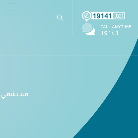
CALL ANYTIME
19141
مستشفي ز