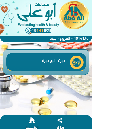
19141.tel
»
الفروع
»
جيزة
جيزة - نيو جيزة
شارك
الرئيسية